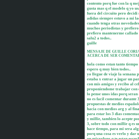
contento porq fue con la q me
gusta mas q el modelo q yo us
fuera del circuito pero decidi
adidas siempre estuvo a mi lad
cuando tenga otras novedades 
muchos periodistas y prefiero 
prefiero mantenerme callado 
salu2 a todos..
guille
MENSAJE DE GUILLE CORI
ACERCA DE SER COMENTARI
hola como estan tanto tiempo 
espero q muy bien todos..
yo llegue de viaje la semana 
estaba x entrar a jugar un par
con mis amigos y recibo al ce
proponiendome trabajar con el
lo pense unos idas porq seran
no es facil comentar durante 3
propuestas de medios españole
hacia con medios arg y al fin
para estar los 3 dias comenta
y millie, tambien lo acepte p
3, sobre todo con millie q es
hace tiempo, para mi sera alg
porq una cosa es verlo y dar u
un microfono q te estan escuc