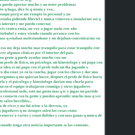
 y pueda aportar mucho y no tener problemas
 q haga, dire lo q sienta y vea..
 compu porq se me rompio la personal y no
 estaba pidiendo fibertel y nunca vinieron a instalarme asi q
o internet y me puedo conectar.
avis contra rusia, no voy a jugar nada este año
itzbuhel y estoy viendo cuando arranco con los
emas q estaban molestandome y no dejaban concentrarme en
 y eso me deja mucho mas tranquilo para estar tranquilo este
r algunas clinicas por el interior del pais.
con gente q puede ayudar mucho con sus
 un profe de fisico, un psicologo, un kinesiologo y mi papa con
la idea es mi papa con el profe todo un dia jugando y
ro dia estar yo en la cancha, jugar con los chicos y dar una
reguntas q me quieran hacer, despues el profe de fisico haria
rla y el psicologo y kinesiologo darian una charla para
stan en el equipo trabajaron conmigo y otros jugadores
profesional todo, esto me gusta mas q ir y jugar un partido
as contacto con la gente y pueden aprender mucho mas q ver
 salen horribles...
 de river y me fui triste x la derrota, yo
s jugadores q no siempre salen las cosas como
e conocer a varios y estan dolidos y con mas ganas q nunca de
cuando tenga otra noticia importante se las comento..