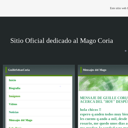
*
*
*
Este sitio web 
*
Sitio Oficial dedicado al Mago Coria
*
GuilleSebasCoria
Mensajes del Mago
*
Inicio
Biografia
Imágenes
MENSAJE DE GUILLE CORI
ACERCA DEL "HOY" DESPÚ
Videos
hola chicos !!
Noticias
espero q anden todos muy bien
les cuento q ando a mil, desde
Mensajes del Mago
rosario, me quedo unos dias a
me quedan, la verdad q no me