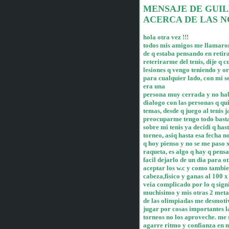
MENSAJE DE GUIL
ACERCA DE LAS N
hola otra vez !!!
todos mis amigos me llamaron
de q estaba pensando en reti
reterirarme del tenis, dije q 
lesiones q vengo teniendo y o
para cualquier lado, con mi s
era una
persona muy cerrada y no hab
dialogo con las personas q qu
temas, desde q juego al tenis
preocuparme tengo todo bastan
sobre mi tenis ya decidi q has
torneo, asiq hasta esa fecha 
q hoy pienso y no se me paso 
raqueta, es algo q hay q pens
facil dejarlo de un dia para 
aceptar los w.c y como tambi
cabeza,fisico y ganas al 100 
veia complicado por lo q signi
muchisimo y mis otras 2 metas
de las olimpiadas me desmoti
jugar por cosas importantes la
torneos no los aproveche. me s
agarre ritmo y confianza en m