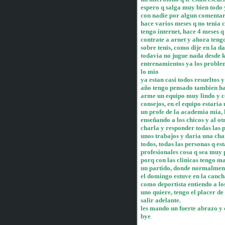
espero q salga muy bien todo
con nadie por algun comentario
hace varios meses q no tenia
tengo internet, hace 4 meses q
contrate a arnet y ahora teng
sobre tenis, como dije en la d
todavia no jugue nada desde k
entrenamientos ya los probl
lo mio
ya estan casi todos resueltos
año tengo pensado tambien hace
arme un equipo muy lindo y 
consejos, en el equipo estaria
un profe de la academia mia, 
enseñando a los chicos y al ot
charla y responder todas las p
unos trabajos y daria una cha
todos, todas las personas q e
profesionales cosa q sea muy 
porq con las clinicas tengo m
un partido, donde normalmente
el domingo estuve en la cancha
como deportista entiendo a lo
uno quiere, tengo el placer d
salir adelante.
les mando un fuerte abrazo y 
bye